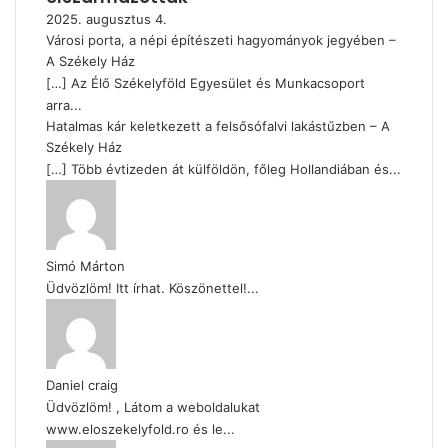
2025. augusztus 4.
Városi porta, a népi építészeti hagyományok jegyében –
A Székely Ház
[…] Az Élő Székelyföld Egyesület és Munkacsoport
arra...
Hatalmas kár keletkezett a felsősófalvi lakástűzben – A
Székely Ház
[…] Több évtizeden át külföldön, főleg Hollandiában és...
Simó Márton
Üdvözlöm! Itt írhat. Köszönettel!...
Daniel craig
Üdvözlöm! , Látom a weboldalukat
www.eloszekelyfold.ro és le...