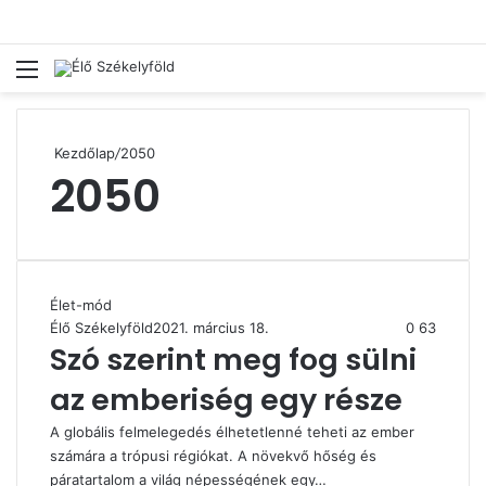
Menü
Ke
Kezdőlap
/
2050
2050
Élet-mód
Élő Székelyföld
2021. március 18.
0
63
Szó szerint meg fog sülni
az emberiség egy része
A globális felmelegedés élhetetlenné teheti az ember
számára a trópusi régiókat. A növekvő hőség és
páratartalom a világ népességének egy…