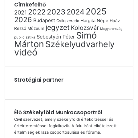
Címkefelhő
2025
2022
2023
2024
2021
2026
Budapest
Hargita Népe
Haáz
Csíkszereda
jegyzet
Kolozsvár
Rezső Múzeum
Magyarország
Simó
Sebestyén Péter
publicisztika
Márton
Székelyudvarhely
videó
Stratégiai partner
Élő Székelyföld Munkacsoportról
Civil szervezet, amely székelyföldi értékőrzéssel és
értékteremtéssel foglalkozik. A falu iránt elkötelezett
értelmiségiek laza csoportosulása és fóruma.