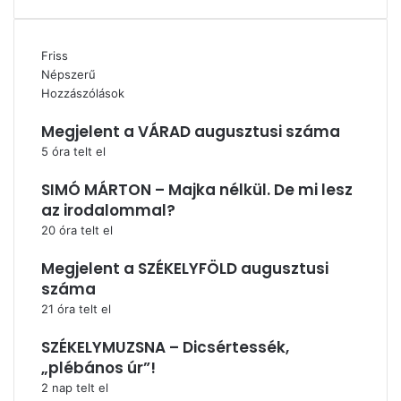
Friss
Népszerű
Hozzászólások
Megjelent a VÁRAD augusztusi száma
5 óra telt el
SIMÓ MÁRTON – Majka nélkül. De mi lesz
az irodalommal?
20 óra telt el
Megjelent a SZÉKELYFÖLD augusztusi
száma
21 óra telt el
SZÉKELYMUZSNA – Dicsértessék,
„plébános úr”!
2 nap telt el