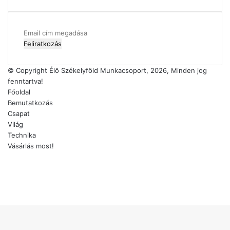
Email
cím
megadása
© Copyright Élő Székelyföld Munkacsoport, 2026, Minden jog
fenntartva!
Főoldal
Bemutatkozás
Csapat
Világ
Technika
Vásárlás most!
Facebook
X
YouTube
Instagram
'Fel
a
tetejéhez'