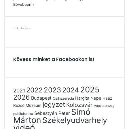
Bővebben »
- Hirdetés -
Kövess minket a Facebookon is!
2025
2022
2023
2024
2021
2026
Budapest
Hargita Népe
Haáz
Csíkszereda
jegyzet
Kolozsvár
Rezső Múzeum
Magyarország
Simó
Sebestyén Péter
publicisztika
Márton
Székelyudvarhely
videó