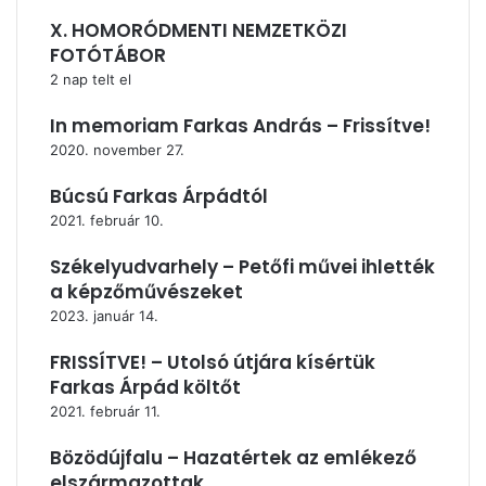
X. HOMORÓDMENTI NEMZETKÖZI
FOTÓTÁBOR
2 nap telt el
In memoriam Farkas András – Frissítve!
2020. november 27.
Búcsú Farkas Árpádtól
2021. február 10.
Székelyudvarhely – Petőfi művei ihlették
a képzőművészeket
2023. január 14.
FRISSÍTVE! – Utolsó útjára kísértük
Farkas Árpád költőt
2021. február 11.
Bözödújfalu – Hazatértek az emlékező
elszármazottak