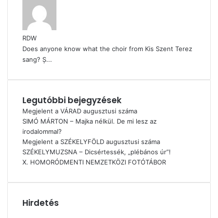
RDW
Does anyone know what the choir from Kis Szent Terez
sang? Ș...
Legutóbbi bejegyzések
Megjelent a VÁRAD augusztusi száma
SIMÓ MÁRTON – Majka nélkül. De mi lesz az
irodalommal?
Megjelent a SZÉKELYFÖLD augusztusi száma
SZÉKELYMUZSNA – Dicsértessék, „plébános úr”!
X. HOMORÓDMENTI NEMZETKÖZI FOTÓTÁBOR
Hirdetés