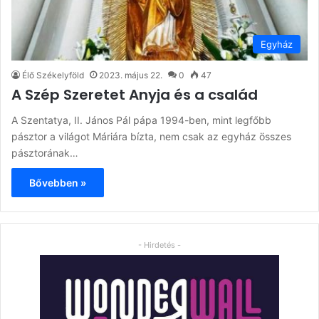
Egyház
Élő Székelyföld
2023. május 22.
0
47
A Szép Szeretet Anyja és a család
A Szentatya, II. János Pál pápa 1994-ben, mint legfőbb
pásztor a világot Máriára bízta, nem csak az egyház összes
pásztorának…
Bővebben »
- Hirdetés -