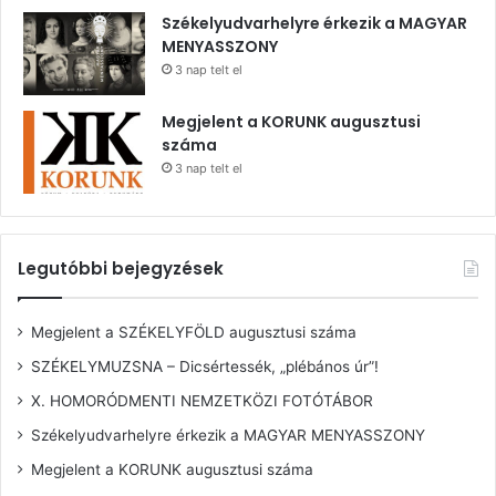
Székelyudvarhelyre érkezik a MAGYAR
MENYASSZONY
3 nap telt el
Megjelent a KORUNK augusztusi
száma
3 nap telt el
Legutóbbi bejegyzések
Megjelent a SZÉKELYFÖLD augusztusi száma
SZÉKELYMUZSNA – Dicsértessék, „plébános úr”!
X. HOMORÓDMENTI NEMZETKÖZI FOTÓTÁBOR
Székelyudvarhelyre érkezik a MAGYAR MENYASSZONY
Megjelent a KORUNK augusztusi száma