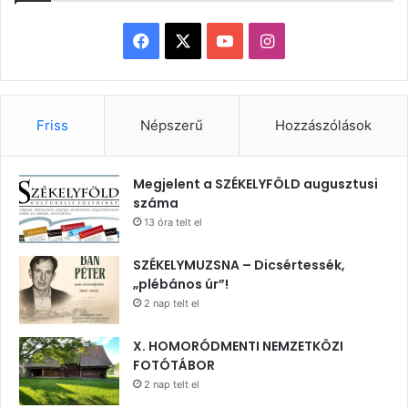
Facebook
X
YouTube
Instagram
Friss
Népszerű
Hozzászólások
Megjelent a SZÉKELYFÖLD augusztusi
száma
13 óra telt el
SZÉKELYMUZSNA – Dicsértessék,
„plébános úr”!
2 nap telt el
X. HOMORÓDMENTI NEMZETKÖZI
FOTÓTÁBOR
2 nap telt el