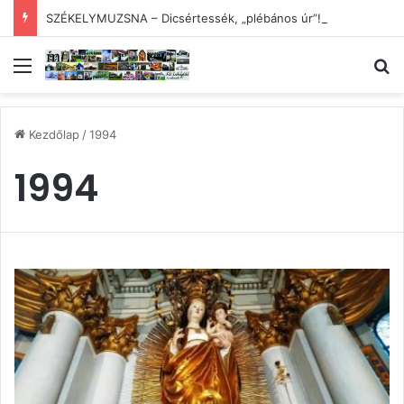
SZÉKELYMUZSNA – Dicsértessék, „plébános úr”!
Menü
Ke
Kezdőlap
/
1994
1994