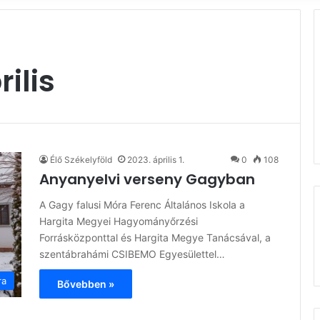
rilis
Élő Székelyföld
2023. április 1.
0
108
Anyanyelvi verseny Gagyban
A Gagy falusi Móra Ferenc Általános Iskola a
Hargita Megyei Hagyományőrzési
Forrásközponttal és Hargita Megye Tanácsával, a
szentábrahámi CSIBEMO Egyesülettel…
ra
Bővebben »