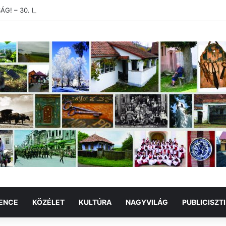
! – 30. Minimum Party alkotótábor és szakmai fórum
ENCE
KÖZÉLET
KULTÚRA
NAGYVILÁG
PUBLICISZT