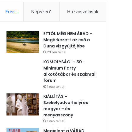
Friss
Népszerű
Hozzászólások
ETTŐL MÉG NEM ÁRAD –
Megérkezett az eső a
Duna vízgyűjtőjébe
23 óra telt el
KOMOLYSÁG! – 30.
Minimum Party
alkotótábor és szakmai
fórum
1 nap telt el
KIÁLLÍTÁS –
Székelyudvarhelyi és
magyar – és
menyasszony
1 nap telt el
Megjelent a VÁRAD