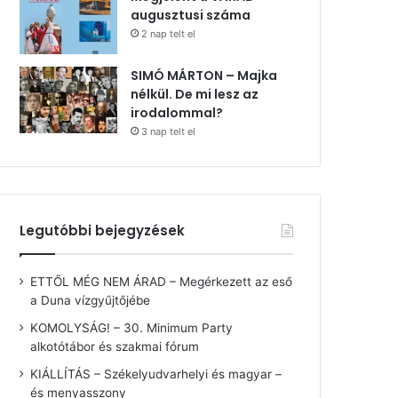
augusztusi száma
2 nap telt el
SIMÓ MÁRTON – Majka
nélkül. De mi lesz az
irodalommal?
3 nap telt el
Legutóbbi bejegyzések
ETTŐL MÉG NEM ÁRAD – Megérkezett az eső
a Duna vízgyűjtőjébe
KOMOLYSÁG! – 30. Minimum Party
alkotótábor és szakmai fórum
KIÁLLÍTÁS – Székelyudvarhelyi és magyar –
és menyasszony