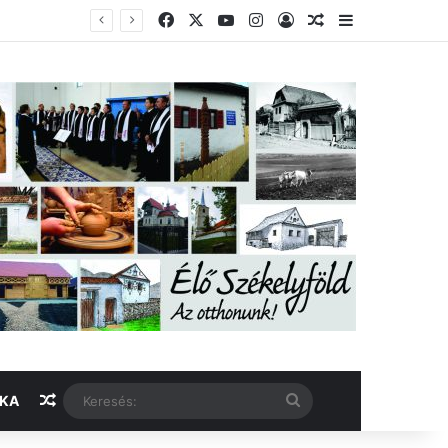
Facebook
X
YouTube
Instagram
Belépés
Véletlen cikk
Oldalsáv
Véletlen cikk
Keresés:
IKA