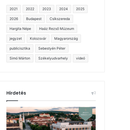
2021
2022
2023
2024
2025
2026
Budapest
Csíkszereda
Hargita Népe
Haáz Rezső Múzeum
jegyzet
Kolozsvár
Magyarország
publicisztika
Sebestyén Péter
Simó Márton
Székelyudvarhely
videó
Hirdetés