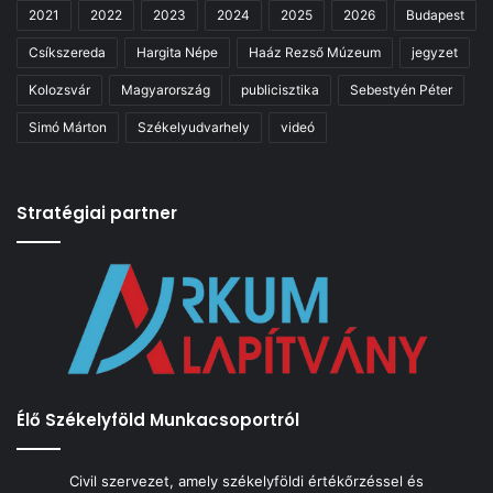
2021
2022
2023
2024
2025
2026
Budapest
Csíkszereda
Hargita Népe
Haáz Rezső Múzeum
jegyzet
Kolozsvár
Magyarország
publicisztika
Sebestyén Péter
Simó Márton
Székelyudvarhely
videó
Stratégiai partner
Élő Székelyföld Munkacsoportról
Civil szervezet, amely székelyföldi értékőrzéssel és