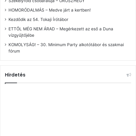
Székelyföld csodafaluja – OROSZHEGY
HOMORÓDALMÁS – Medve járt a kertben!
Kezdődik az 54. Tokaji Írótábor
ETTŐL MÉG NEM ÁRAD – Megérkezett az eső a Duna
vízgyűjtőjébe
KOMOLYSÁG! – 30. Minimum Party alkotótábor és szakmai
fórum
Hirdetés