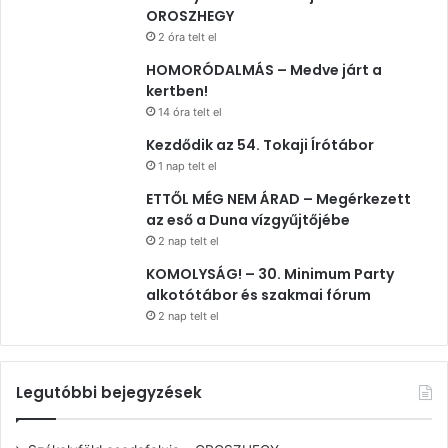
OROSZHEGY
2 óra telt el
HOMORÓDALMÁS – Medve járt a
kertben!
14 óra telt el
Kezdődik az 54. Tokaji Írótábor
1 nap telt el
ETTŐL MÉG NEM ÁRAD – Megérkezett
az eső a Duna vízgyűjtőjébe
2 nap telt el
KOMOLYSÁG! – 30. Minimum Party
alkotótábor és szakmai fórum
2 nap telt el
Legutóbbi bejegyzések