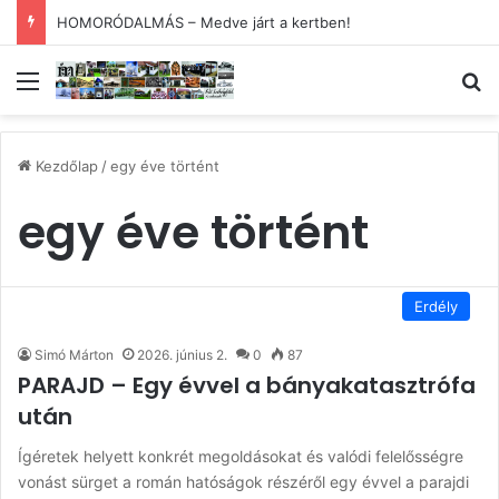
HOMORÓDALMÁS – Medve járt a kertben!
Menü
Ke
Kezdőlap
/
egy éve történt
egy éve történt
Erdély
Simó Márton
2026. június 2.
0
87
PARAJD – Egy évvel a bányakatasztrófa
után
Ígéretek helyett konkrét megoldásokat és valódi felelősségre
vonást sürget a román hatóságok részéről egy évvel a parajdi