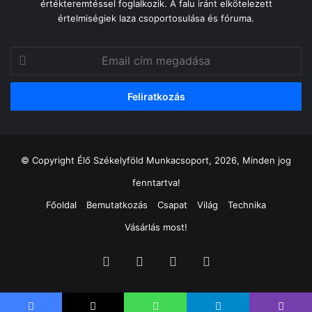
értékteremtéssel foglalkozik. A falu iránt elkötelezett
értelmiségiek laza csoportosulása és fóruma.
Email
cím
megadása
© Copyright Élő Székelyföld Munkacsoport, 2026, Minden jog
fenntartva!
Főoldal
Bemutatkozás
Csapat
Világ
Technika
Vásárlás most!
Facebook
X
YouTube
Instagram