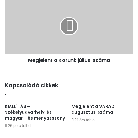
Megjelent
a
Korunk
júliusi
száma
Megjelent a Korunk júliusi száma
Kapcsolódó cikkek
KIÁLLÍTÁS –
Megjelent a VÁRAD
Székelyudvarhelyi és
augusztusi száma
magyar – és menyasszony
21 óra telt el
26 perc telt el