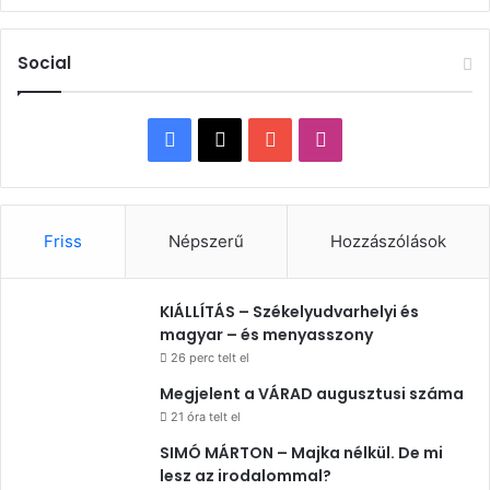
Social
Facebook
X
YouTube
Instagram
Friss
Népszerű
Hozzászólások
KIÁLLÍTÁS – Székelyudvarhelyi és
magyar – és menyasszony
26 perc telt el
Megjelent a VÁRAD augusztusi száma
21 óra telt el
SIMÓ MÁRTON – Majka nélkül. De mi
lesz az irodalommal?