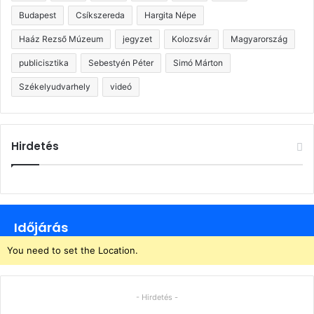
Budapest
Csíkszereda
Hargita Népe
Haáz Rezső Múzeum
jegyzet
Kolozsvár
Magyarország
publicisztika
Sebestyén Péter
Simó Márton
Székelyudvarhely
videó
Hirdetés
Időjárás
You need to set the Location.
- Hirdetés -