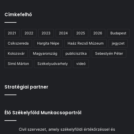
Címkefelhő
2021
2022
2023
2024
2025
2026
Budapest
Csíkszereda
Hargita Népe
Haáz Rezső Múzeum
jegyzet
Kolozsvár
Magyarország
publicisztika
Sebestyén Péter
Simó Márton
Székelyudvarhely
videó
Stratégiai partner
Élő Székelyföld Munkacsoportról
Civil szervezet, amely székelyföldi értékőrzéssel és