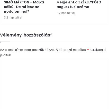
SIMÓ MÁRTON – Majka
Megjelent a SZÉKELYFÖLD
nélkül. De mi lesz az
augusztusi száma
irodalommal?
2 nap telt el
2 nap telt el
Vélemény, hozzászólás?
Az e-mail címet nem tesszük közzé.
A kötelező mezőket
*
karakterrel
jelöltük
H
o
z
z
á
s
z