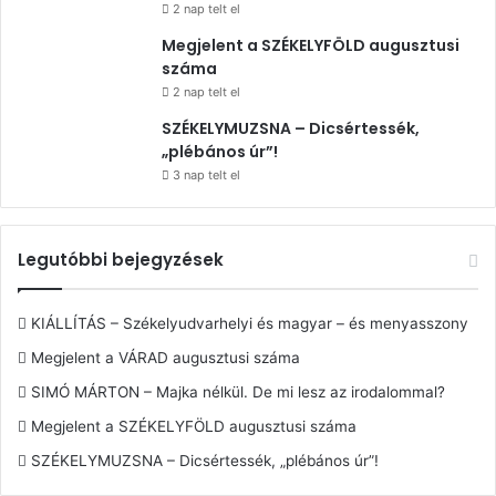
2 nap telt el
Megjelent a SZÉKELYFÖLD augusztusi
száma
2 nap telt el
SZÉKELYMUZSNA – Dicsértessék,
„plébános úr”!
3 nap telt el
Legutóbbi bejegyzések
KIÁLLÍTÁS – Székelyudvarhelyi és magyar – és menyasszony
Megjelent a VÁRAD augusztusi száma
SIMÓ MÁRTON – Majka nélkül. De mi lesz az irodalommal?
Megjelent a SZÉKELYFÖLD augusztusi száma
SZÉKELYMUZSNA – Dicsértessék, „plébános úr”!