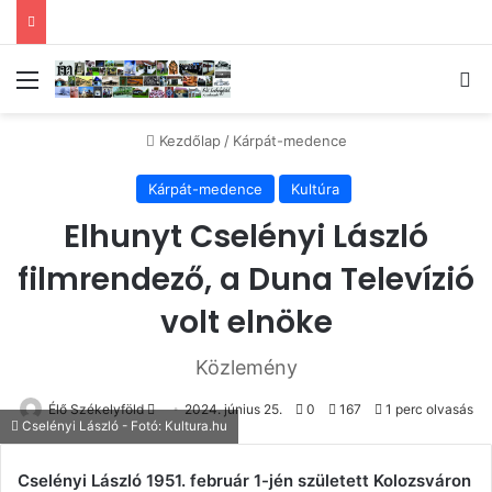
Menü
Ke
Kezdőlap
/
Kárpát-medence
Kárpát-medence
Kultúra
Elhunyt Cselényi László
filmrendező, a Duna Televízió
volt elnöke
Közlemény
Send
Élő Székelyföld
2024. június 25.
0
167
1 perc olvasás
Cselényi László - Fotó: Kultura.hu
an
email
Cselényi László 1951. február 1-jén született Kolozsváron