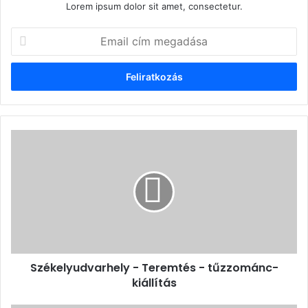
Lorem ipsum dolor sit amet, consectetur.
Email
cím
megadása
Székelyudvarhely
-
Teremtés
-
tűzzománc-
kiállítás
Székelyudvarhely - Teremtés - tűzzománc-
kiállítás