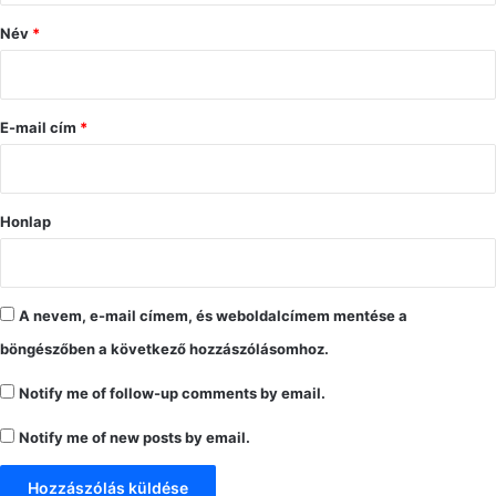
ó
Név
*
l
á
s
E-mail cím
*
*
Honlap
A nevem, e-mail címem, és weboldalcímem mentése a
böngészőben a következő hozzászólásomhoz.
Notify me of follow-up comments by email.
Notify me of new posts by email.