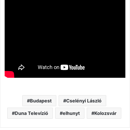
Budapest
Cselényi László
Duna Televízió
elhunyt
Kolozsvár