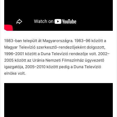
1983-ban települt át Magyarországra. 1983–96 között a
Magyar Televízió szerkesztő-rendezőjeként dolgozott,
1996–2001 között a Duna Televízió rendezője volt. 2002–
2005 között az Uránia Nemzeti Filmszínház ügyvezető
igazgatója, 2005–2010 között pedig a Duna Televízió
elnöke volt.