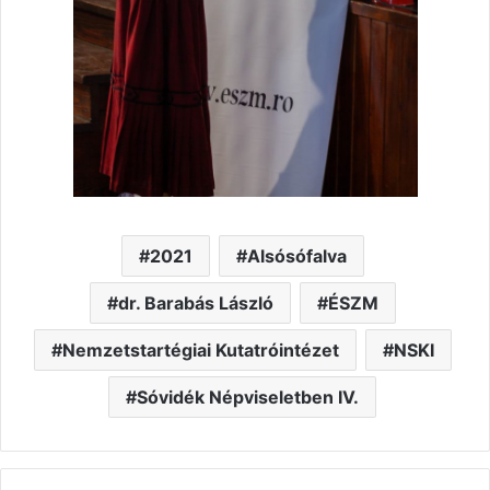
2021
Alsósófalva
dr. Barabás László
ÉSZM
Nemzetstartégiai Kutatróintézet
NSKI
Sóvidék Népviseletben IV.