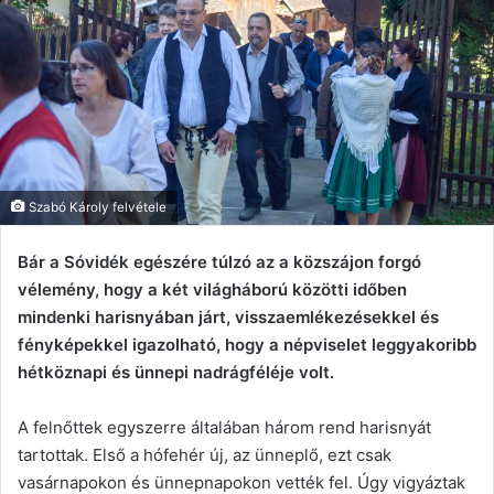
Szabó Károly felvétele
Bár a Sóvidék egészére túlzó az a közszájon forgó
vélemény, hogy a két világháború közötti időben
mindenki harisnyában járt, visszaemlékezésekkel és
fényképekkel igazolható, hogy a népviselet leggyakoribb
hétköznapi és ünnepi nadrágféléje volt.
A felnőttek egyszerre általában három rend harisnyát
tartottak. Első a hófehér új, az ünneplő, ezt csak
vasárnapokon és ünnepnapokon vették fel. Úgy vigyáztak