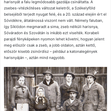
harisnyát a falu legmódosabb gazdája csináltatta. A
zsebes-vitézkötéses változat keletről, a Székelyföld
belsejéből terjedt nyugat felé, és a 20. század elején ért el
Sóvidékre, általánossá viszont nem vált. Némely faluban,
így Síklódon megmaradt a sima, zseb nélküli harisnya,
Sóváradon és Szovátán is inkább ezt viselték. Korabeli
parajdi fényképeken nyomon lehet követni, hogyan jelent
meg először csak a zseb, a jobb oldalon, aztán kettő,
először kisebb zsinórdísz – például a katonalegények
harisnyáján –, aztán mind nagyobb.