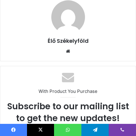
Élő Székelyföld
Honlap
With Product You Purchase
Subscribe to our mailing list
to get the new updates!
Lorem ipsum dolor sit amet, consectetur.
Facebook
X
WhatsApp
Telegram
Viber