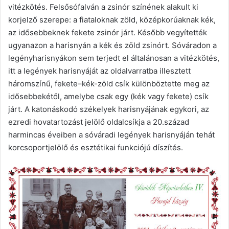
vitézkötés. Felsősófalván a zsinór színének alakult ki
korjelző szerepe: a fiataloknak zöld, középkorúaknak kék,
az idősebbeknek fekete zsinór járt. Később vegyítették
ugyanazon a harisnyán a kék és zöld zsinórt. Sóváradon a
legényharisnyákon sem terjedt el általánosan a vitézkötés,
itt a legények harisnyáját az oldalvarratba illesztett
háromszínű, fekete–kék-zöld csík különböztette meg az
idősebbekétől, amelybe csak egy (kék vagy fekete) csík
járt. A katonáskodó székelyek harisnyájának egykori, az
ezredi hovatartozást jelölő oldalcsíkja a 20.század
harmincas éveiben a sóváradi legények harisnyáján tehát
korcsoportjelölő és esztétikai funkciójú díszítés.