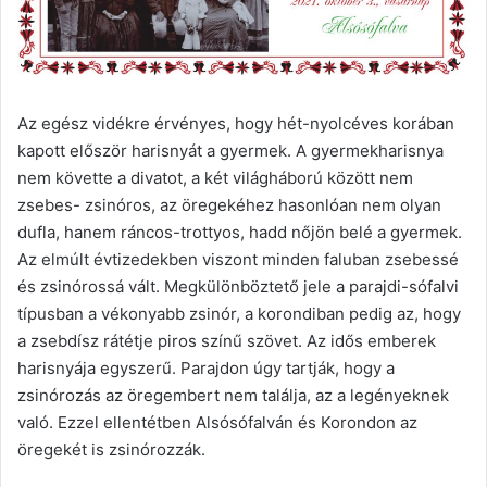
Az egész vidékre érvényes, hogy hét-nyolcéves korában
kapott először harisnyát a gyermek. A gyermekharisnya
nem követte a divatot, a két világháború között nem
zsebes- zsinóros, az öregekéhez hasonlóan nem olyan
dufla, hanem ráncos-trottyos, hadd nőjön belé a gyermek.
Az elmúlt évtizedekben viszont minden faluban zsebessé
és zsinórossá vált. Megkülönböztető jele a parajdi-sófalvi
típusban a vékonyabb zsinór, a korondiban pedig az, hogy
a zsebdísz rátétje piros színű szövet. Az idős emberek
harisnyája egyszerű. Parajdon úgy tartják, hogy a
zsinórozás az öregembert nem találja, az a legényeknek
való. Ezzel ellentétben Alsósófalván és Korondon az
öregekét is zsinórozzák.