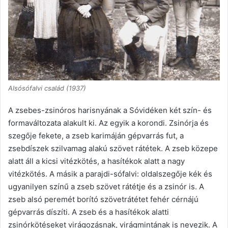
Alsósófalvi család (1937)
A zsebes-zsinóros harisnyának a Sóvidéken két szín- és
formaváltozata alakult ki. Az egyik a korondi. Zsinórja és
szegője fekete, a zseb karimáján gépvarrás fut, a
zsebdíszek szilvamag alakú szövet rátétek. A zseb közepe
alatt áll a kicsi vitézkötés, a hasítékok alatt a nagy
vitézkötés. A másik a parajdi-sófalvi: oldalszegője kék és
ugyanilyen színű a zseb szövet rátétje és a zsinór is. A
zseb alsó peremét borító szövetrátétet fehér cérnájú
gépvarrás díszíti. A zseb és a hasítékok alatti
zsinórkötéseket virágozásnak, virágmintának is nevezik. A