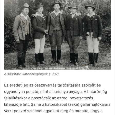
Alsósófalvi katonalegények (1937)
Ez eredetileg az összevarrás tartósítására szolgált és
ugyanolyan posztó, mint a harisnya anyaga. A határőrség
felállításakor a posztócsík az ezredi hovatartozás
kifejezője lett. Színe a katonakabát (zeke) gallérhajtókájára
varrt posztó színével egyezett meg és mutatta, hogy a