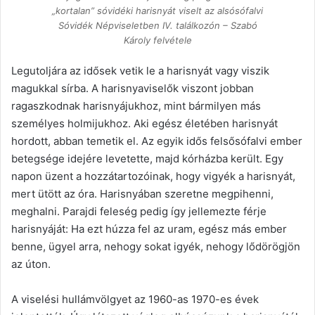
„kortalan” sóvidéki harisnyát viselt az alsósófalvi
Sóvidék Népviseletben IV. találkozón – Szabó
Károly felvétele
Legutoljára az idősek vetik le a harisnyát vagy viszik
magukkal sírba. A harisnyaviselők viszont jobban
ragaszkodnak harisnyájukhoz, mint bármilyen más
személyes holmijukhoz. Aki egész életében harisnyát
hordott, abban temetik el. Az egyik idős felsősófalvi ember
betegsége idejére levetette, majd kórházba került. Egy
napon üzent a hozzátartozóinak, hogy vigyék a harisnyát,
mert ütött az óra. Harisnyában szeretne megpihenni,
meghalni. Parajdi feleség pedig így jellemezte férje
harisnyáját: Ha ezt húzza fel az uram, egész más ember
benne, ügyel arra, nehogy sokat igyék, nehogy lődörögjön
az úton.
A viselési hullámvölgyet az 1960-as 1970-es évek