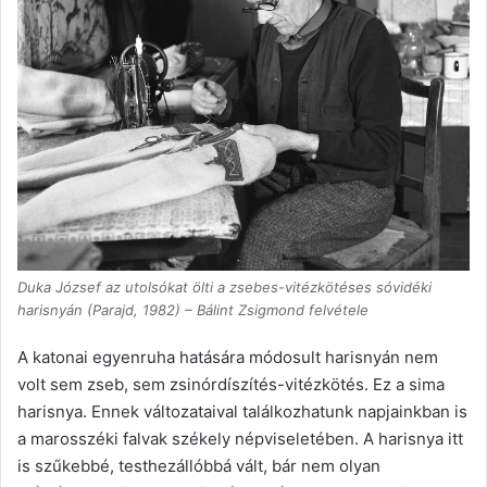
Duka József az utolsókat ölti a zsebes-vitézkötéses sóvidéki
harisnyán (Parajd, 1982) – Bálint Zsigmond felvétele
A katonai egyenruha hatására módosult harisnyán nem
volt sem zseb, sem zsinórdíszítés-vitézkötés. Ez a sima
harisnya. Ennek változataival találkozhatunk napjainkban is
a marosszéki falvak székely népviseletében. A harisnya itt
is szűkebbé, testhezállóbbá vált, bár nem olyan