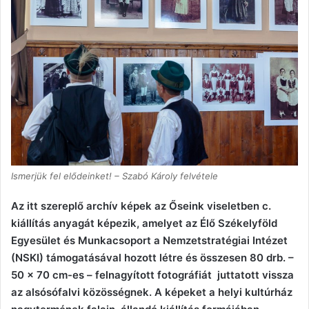
Ismerjük fel elődeinket! – Szabó Károly felvétele
Az itt szereplő archív képek az Őseink viseletben c.
kiállítás anyagát képezik, amelyet az Élő Székelyföld
Egyesület és Munkacsoport a Nemzetstratégiai Intézet
(NSKI) támogatásával hozott létre és összesen 80 drb.
–
50 x 70 cm-es –
felnagyított fotográfiát juttatott vissza
az alsósófalvi közösségnek. A képeket a helyi kultúrház