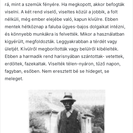
rá, mint a szemük fényére. Ha megkopott, akkor befogták
viselni. A két rend viselő, viseltes közül a jobbik, a folt
nélküli, még ember elejébe való, kapun kívülre. Ebben
mentek hétköznap a faluba ügyes-bajos dolgaikat intézni,
és könnyebb munkákra is felvették. Mikor a használatban
kigyérült, megfoldozták. Leggyakrabban a térdét vagy
ületjét. Kívülről megborították vagy belülről kibélelték.
Ebben a harmadik rend harisnyában szántottak- vetettek,
erdöltek, fazekaltak. Viselték télen-nyáron, tűző napon,
fagyban, esőben. Nem eresztett bé se hideget, se
meleget.