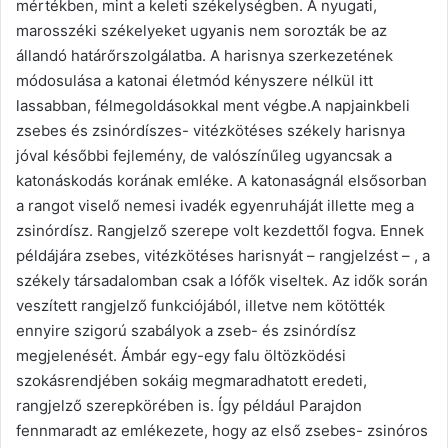
mértékben, mint a keleti székelységben. A nyugati,
marosszéki székelyeket ugyanis nem sorozták be az
állandó határőrszolgálatba. A harisnya szerkezetének
módosulása a katonai életmód kényszere nélkül itt
lassabban, félmegoldásokkal ment végbe.A napjainkbeli
zsebes és zsinórdíszes- vitézkötéses székely harisnya
jóval későbbi fejlemény, de valószínűleg ugyancsak a
katonáskodás korának emléke. A katonaságnál elsősorban
a rangot viselő nemesi ivadék egyenruháját illette meg a
zsinórdísz. Rangjelző szerepe volt kezdettől fogva. Ennek
példájára zsebes, vitézkötéses harisnyát – rangjelzést – , a
székely társadalomban csak a lófők viseltek. Az idők során
veszített rangjelző funkciójából, illetve nem kötötték
ennyire szigorú szabályok a zseb- és zsinórdísz
megjelenését. Ámbár egy-egy falu öltözködési
szokásrendjében sokáig megmaradhatott eredeti,
rangjelző szerepkörében is. Így például Parajdon
fennmaradt az emlékezete, hogy az első zsebes- zsinóros