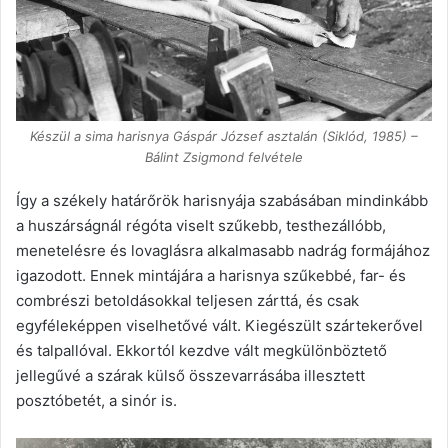
Készül a sima harisnya Gáspár József asztalán (Siklód, 1985) –
Bálint Zsigmond felvétele
Így a székely határőrök harisnyája szabásában mindinkább
a huszárságnál régóta viselt szűkebb, testhezállóbb,
menetelésre és lovaglásra alkalmasabb nadrág formájához
igazodott. Ennek mintájára a harisnya szűkebbé, far- és
combrészi betoldásokkal teljesen zárttá, és csak
egyféleképpen viselhetővé vált. Kiegészült szártekerővel
és talpallóval. Ekkortól kezdve vált megkülönböztető
jellegűvé a szárak külső összevarrásába illesztett
posztóbetét, a sinór is.