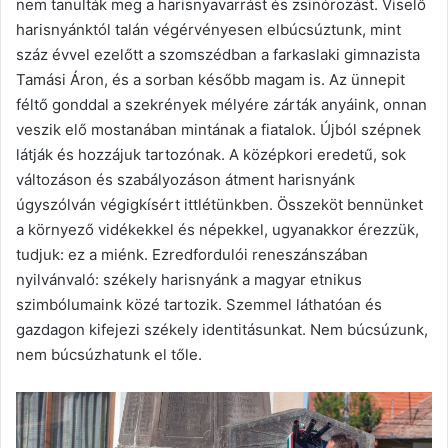
nem tanulták meg a harisnyavarrást és zsinórozást. Viselő
harisnyánktól talán végérvényesen elbúcsúztunk, mint
száz évvel ezelőtt a szomszédban a farkaslaki gimnazista
Tamási Áron, és a sorban később magam is. Az ünnepit
féltő gonddal a szekrények mélyére zárták anyáink, onnan
veszik elő mostanában mintának a fiatalok. Újból szépnek
látják és hozzájuk tartozónak. A középkori eredetű, sok
változáson és szabályozáson átment harisnyánk
úgyszólván végigkísért ittlétünkben. Összeköt bennünket
a környező vidékekkel és népekkel, ugyanakkor érezzük,
tudjuk: ez a miénk. Ezredfordulói reneszánszában
nyilvánvaló: székely harisnyánk a magyar etnikus
szimbólumaink közé tartozik. Szemmel láthatóan és
gazdagon kifejezi székely identitásunkat. Nem búcsúzunk,
nem búcsúzhatunk el tőle.