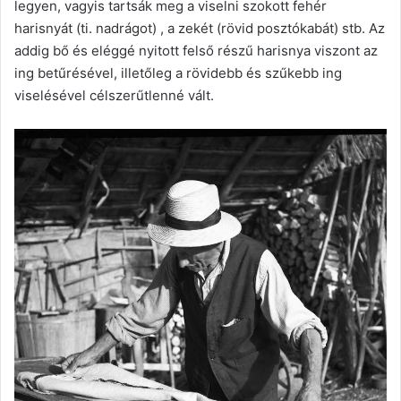
legyen, vagyis tartsák meg a viselni szokott fehér
harisnyát (ti. nadrágot) , a zekét (rövid posztókabát) stb. Az
addig bő és eléggé nyitott felső részű harisnya viszont az
ing betűrésével, illetőleg a rövidebb és szűkebb ing
viselésével célszerűtlenné vált.