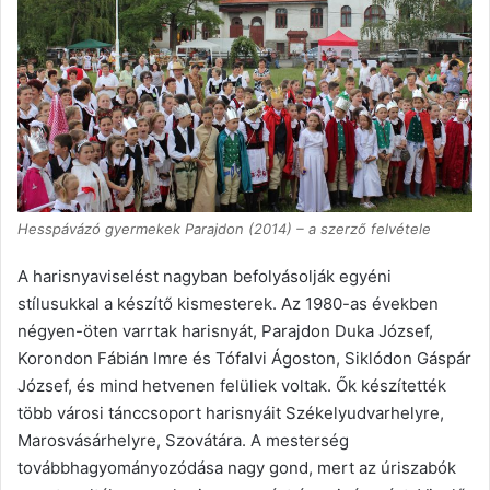
Hesspávázó gyermekek Parajdon (2014) – a szerző felvétele
A harisnyaviselést nagyban befolyásolják egyéni
stílusukkal a készítő kismesterek. Az 1980-as években
négyen-öten varrtak harisnyát, Parajdon Duka József,
Korondon Fábián Imre és Tófalvi Ágoston, Siklódon Gáspár
József, és mind hetvenen felüliek voltak. Ők készítették
több városi tánccsoport harisnyáit Székelyudvarhelyre,
Marosvásárhelyre, Szovátára. A mesterség
továbbhagyományozódása nagy gond, mert az úriszabók