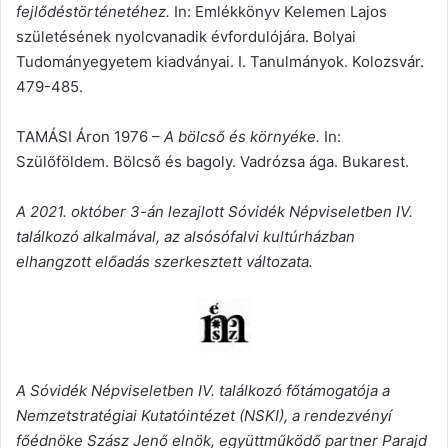
fejlődéstörténetéhez.
In: Emlékkönyv Kelemen Lajos
születésének nyolcvanadik évfordulójára. Bolyai
Tudományegyetem kiadványai. I. Tanulmányok. Kolozsvár.
479-485.
TAMÁSI Áron 1976 –
A bölcső és környéke.
In:
Szülőföldem. Bölcső és bagoly. Vadrózsa ága. Bukarest.
A 2021. október 3-án lezajlott Sóvidék Népviseletben IV.
találkozó alkalmával, az alsósófalvi kultúrházban
elhangzott előadás szerkesztett változata.
A Sóvidék Népviseletben IV. találkozó főtámogatója a
Nemzetstratégiai Kutatóintézet (NSKI), a rendezvényí
főédnöke Szász Jenő elnök, együttműködő partner Parajd