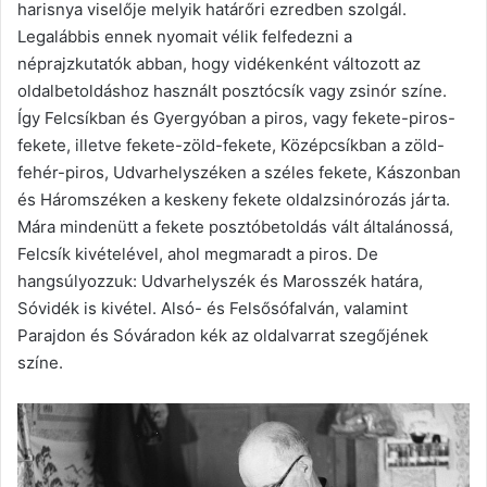
harisnya viselője melyik határőri ezredben szolgál.
Legalábbis ennek nyomait vélik felfedezni a
néprajzkutatók abban, hogy vidékenként változott az
oldalbetoldáshoz használt posztócsík vagy zsinór színe.
Így Felcsíkban és Gyergyóban a piros, vagy fekete-piros-
fekete, illetve fekete-zöld-fekete, Középcsíkban a zöld-
fehér-piros, Udvarhelyszéken a széles fekete, Kászonban
és Háromszéken a keskeny fekete oldalzsinórozás járta.
Mára mindenütt a fekete posztóbetoldás vált általánossá,
Felcsík kivételével, ahol megmaradt a piros. De
hangsúlyozzuk: Udvarhelyszék és Marosszék határa,
Sóvidék is kivétel. Alsó- és Felsősófalván, valamint
Parajdon és Sóváradon kék az oldalvarrat szegőjének
színe.