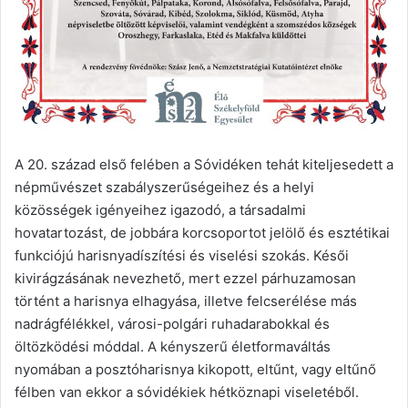
A 20. század első felében a Sóvidéken tehát kiteljesedett a
népművészet szabályszerűségeihez és a helyi
közösségek igényeihez igazodó, a társadalmi
hovatartozást, de jobbára korcsoportot jelölő és esztétikai
funkciójú harisnyadíszítési és viselési szokás. Késői
kivirágzásának nevezhető, mert ezzel párhuzamosan
történt a harisnya elhagyása, illetve felcserélése más
nadrágfélékkel, városi-polgári ruhadarabokkal és
öltözködési móddal. A kényszerű életformaváltás
nyomában a posztóharisnya kikopott, eltűnt, vagy eltűnő
félben van ekkor a sóvidékiek hétköznapi viseletéből.