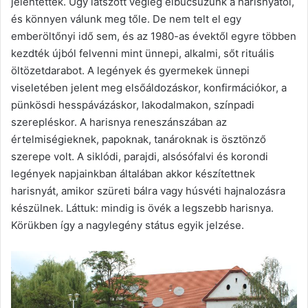
jelentették. Úgy látszott végleg elbúcsúzunk a harisnyától,
és könnyen válunk meg tőle. De nem telt el egy
emberöltőnyi idő sem, és az 1980-as évektől egyre többen
kezdték újból felvenni mint ünnepi, alkalmi, sőt rituális
öltözetdarabot. A legények és gyermekek ünnepi
viseletében jelent meg elsőáldozáskor, konfirmációkor, a
pünkösdi hesspávázáskor, lakodalmakon, színpadi
szerepléskor. A harisnya reneszánszában az
értelmiségieknek, papoknak, tanároknak is ösztönző
szerepe volt. A siklódi, parajdi, alsósófalvi és korondi
legények napjainkban általában akkor készítettnek
harisnyát, amikor szüreti bálra vagy húsvéti hajnalozásra
készülnek. Láttuk: mindig is övék a legszebb harisnya.
Körükben így a nagylegény státus egyik jelzése.