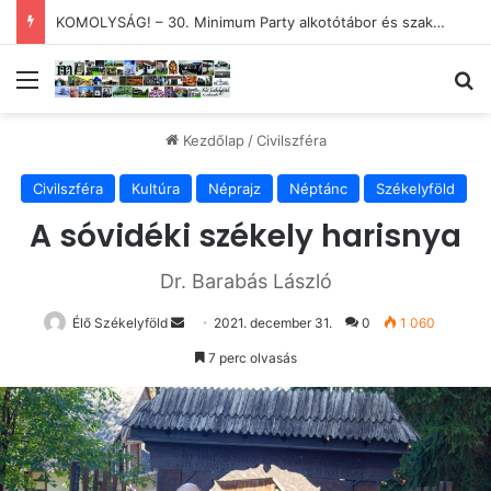
KIÁLLÍTÁS – Székelyudvarhelyi és magyar – és menyasszony
Menü
Ke
Kezdőlap
/
Civilszféra
Civilszféra
Kultúra
Néprajz
Néptánc
Székelyföld
A sóvidéki székely harisnya
Dr. Barabás László
Send
Élő Székelyföld
2021. december 31.
0
1 060
an
7 perc olvasás
email