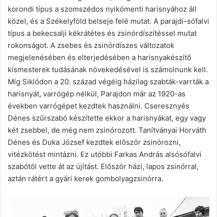
korondi típus a szomszédos nyikómenti harisnyához áll
közel, és a Székelyföld belseje felé mutat. A parajdi-sófalvi
típus a bekecsalji kékrátétes és zsinórdíszítéssel mutat
rokonságot. A zsebes és zsinórdíszes változatok
megjelenésében és elterjedésében a harisnyakészítő
kismesterek tudásának növekedésével is számolnunk kell.
Míg Siklódon a 20. század végéig házilag szabták-varrták a
harisnyát, varrógép nélkül, Parajdon már az 1920-as
években varrógépet kezdtek használni. Cseresznyés
Dénes szűrszabó készítette ekkor a harisnyákat, egy vagy
két zsebbel, de még nem zsinórozott. Tanítványai Horváth
Dénes és Duka József kezdtek először zsinórozni,
vitézkötést mintázni. Ez utóbbi Farkas András alsósófalvi
szabótól vette át az újítást. Először házi, lapos zsinórral,
aztán rátért a gyári kerek gombolyagzsinórra.