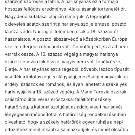
szárakat szorosan a lábra. A harisnyának ez a formája
hosszas fejlődés eredménye. Alakulásának történetét dr.
Nagy Jenő kutatásai alapján ismerjük. A legrégibb
okleveles adatok szerint a harisnya szó jelentése: posztó
lábszárvédő. Nadrág értelemben csak a 18. századtól
használatos. A posztó lábszárvédő a középkorban Európa
szerte elterjedt ruhadarab volt. Combtőig ért, szárait nem
varrták össze. A 15. század végéig a magyar harisnya
szárait sem varrták össze, vagyis nem volt fenékrésze,
ületje. A harisnyának ezt a régebbi, bővebb, lazább típusát
viselték a kalotaszegi, szilágysági, mezőségi magyarok, az
erdélyi szászok és románok, és ilyen lehetett a székelyek
harisnyája is a 18. század végéig. A Mária Terézia osztrák
császárnő által véres erőszakkal felállított székely
határőrség, a katonai szolgálat az addig viselt harisnyát
lényegesen módosította. A határőrség rendelkezéseiben
olvasható, hogy a székely határőrök egyenruhája a népi
öltözethez minél inkább alkalmazkodjék, és minél olcsóbb