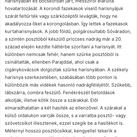
harisnyában és bocskorban járt, messziről elárulta
hovatartozását. A korondi fazekasok viselő harisnyájuk
szárát feltűrték vagy szárközéptől levágták, hogy ne
akadályozza őket a korongolásban. Így lettek a fazekasok
kurtaharisnyások. A jobb földű, polgárosultabb Sóváradon,
a szintén posztóból készülő priccses nadrág már a 20.
század elején kezdte háttérbe szorítani a harisnyát. Itt
különben nemcsak fehér, hanem szürke posztóból is
csináltatták, ellenben Parajddal, ahol csak a
cigánykovácsok dolgoztak szürke harisnyában. A székely
harisnya szerkezetében, szabásában több ponton is
különbözik más vidékek hasonló nadrágféléjétől. Szűkebb,
lábszárra, combra feszülő. Fenékrészét betoldások
alkotják, illetve kötik össze a szárakkal. Elől
elmaradhatatlan a két hasíték az ellenzővel. A szárakat a
külső oldalukon varrják össze, s a varratba posztó- vagy
szövetcsíkot illesztenek, ezzel szegik be a hasítékot is.
Méternyi hosszú posztócsíkkal, kengyellel tekerik a