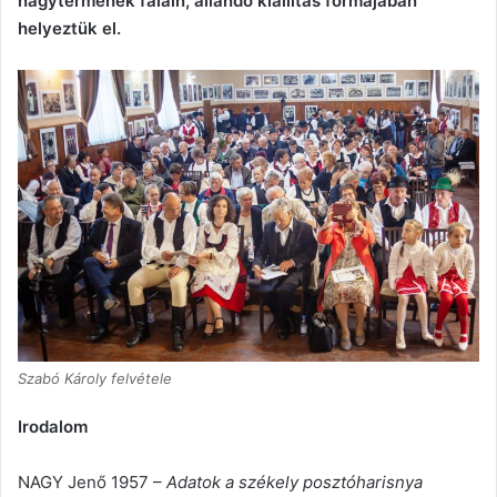
nagytermének falain, állandó kiállítás formájában
helyeztük el.
Szabó Károly felvétele
Irodalom
NAGY Jenő 1957 –
Adatok a székely posztóharisnya