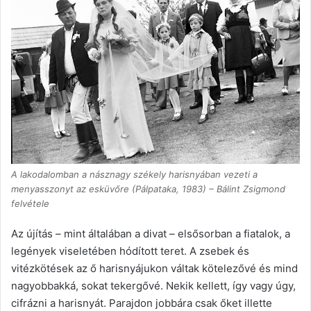
A lakodalomban a násznagy székely harisnyában vezeti a
menyasszonyt az esküvőre (Pálpataka, 1983) – Bálint Zsigmond
felvétele
Az újítás – mint általában a divat – elsősorban a fiatalok, a
legények viseletében hódított teret. A zsebek és
vitézkötések az ő harisnyájukon váltak kötelezővé és mind
nagyobbakká, sokat tekergővé. Nekik kellett, így vagy úgy,
cifrázni a harisnyát. Parajdon jobbára csak őket illette