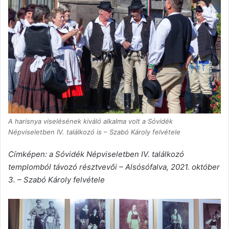
A harisnya viselésének kiváló alkalma volt a Sóvidék
Népviseletben IV. találkozó is – Szabó Károly felvétele
Címképen: a Sóvidék Népviseletben IV. találkozó
templomból távozó résztvevői – Alsósófalva, 2021. október
3. – Szabó Károly felvétele